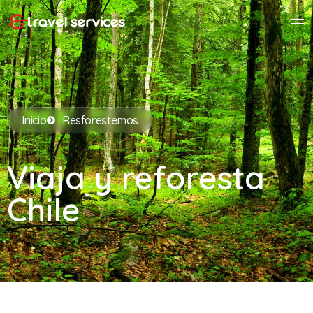
Inicio
Resforestemos
Viaja y reforesta
Chile