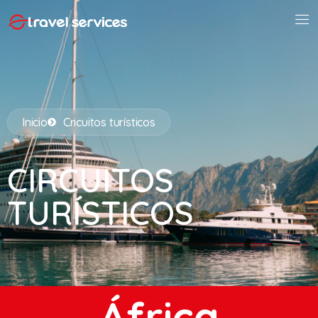
Inicio
Cricuitos turísticos
CIRCUITOS
TURÍSTICOS
África